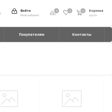
Войти
Корзина
0
0
0
0
0
Мой кабинет
пуста
Покупателям
Контакты