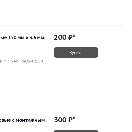
200
₽*
ые 150 мм х 3.6 мм,
Купить
 х 3.6 мм, белые (100
300
₽*
ковые с монтажным