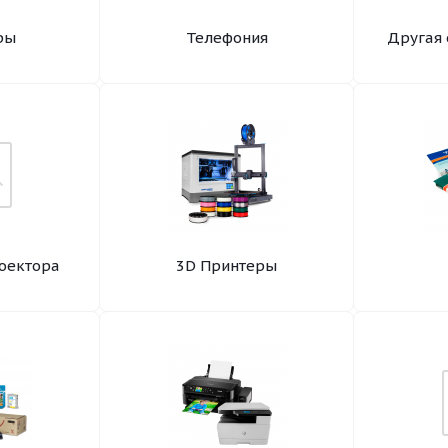
ры
Телефония
Другая 
оектора
3D Принтеры