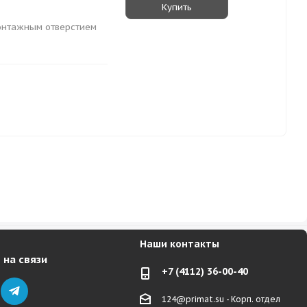
Купить
монтажным отверстием
Наши контакты
 на связи
+7 (4112) 36-00-40
124@primat.su - Корп. отдел