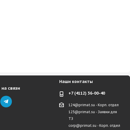
Наши контакты
 на связи
+7 (4112) 36-00-40
124@primat.su - Корп. отдел
123@primat.su - Заявки для
ТЗ
corp@primat.su - Корп. отдел