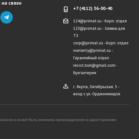
 на связи
+7 (4112) 36-00-40
124@primat.su - Корп. отдел
123@primat.su - Заявки для
ТЗ
corp@primat.su - Корп. отдел
warranty@primat.su -
Гарантийный отдел
resist.buh@gmail.com-
Бухгалтерия
г. Якутск, Октябрьская, 5 -
вход с ул. Орджоникидзе
ригиналов и может быть изменена производителем в одностороннем