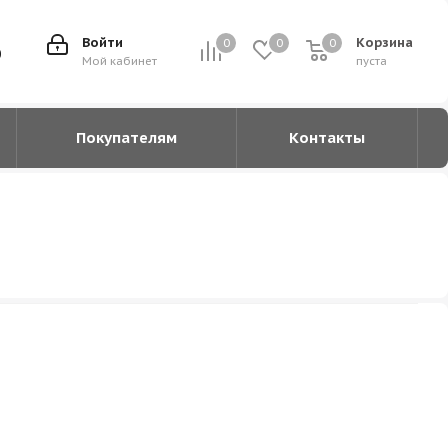
Войти
Корзина
0
0
0
0
0
Мой кабинет
пуста
Покупателям
Контакты