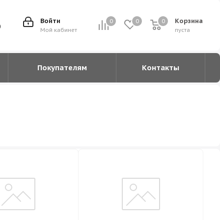
Войти
Корзина
0
0
0
0
0
Мой кабинет
пуста
Покупателям
Контакты